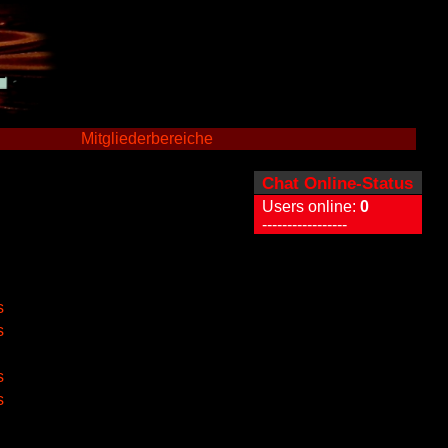
Mitgliederbereiche
Chat Online-Status
Users online:
0
-----------------
s
s
s
s