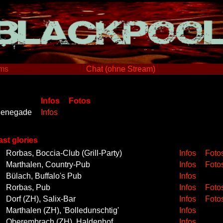
ams
Chat (ohne Stream)
Infos
Fotos
 Renegade
Infos
ast glories
Rorbas, Boccia-Club (Grill-Party)
Infos
Foto
Marthalen, Country-Pub
Infos
Foto
Bülach, Buffalo's Pub
Infos
Rorbas, Pub
Infos
Foto
Dorf (ZH), Salix-Bar
Infos
Foto
Marthalen (ZH), 'Bolledunschtig'
Infos
Oberembrach (ZH), Haldenhof
Infos