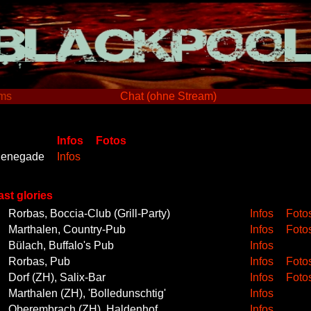
ams
Chat (ohne Stream)
Infos
Fotos
 Renegade
Infos
ast glories
Rorbas, Boccia-Club (Grill-Party)
Infos
Foto
Marthalen, Country-Pub
Infos
Foto
Bülach, Buffalo's Pub
Infos
Rorbas, Pub
Infos
Foto
Dorf (ZH), Salix-Bar
Infos
Foto
Marthalen (ZH), 'Bolledunschtig'
Infos
Oberembrach (ZH), Haldenhof
Infos