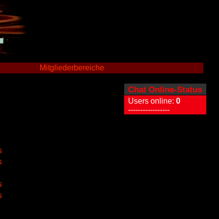
Mitgliederbereiche
Chat Online-Status
Users online:
0
-----------------
s
s
s
s